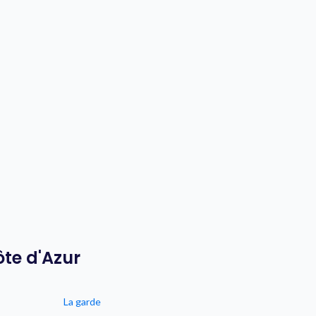
ôte d'Azur
La garde
Les milles