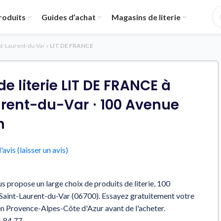
roduits
Guides d’achat
Magasins de literie
nt-Laurent-du-Var
»
LIT DE FRANCE
e literie LIT DE FRANCE à
rent-du-Var ⋅ 100 Avenue
n
'avis (laisser un avis)
propose un large choix de produits de literie, 100
Saint-Laurent-du-Var (06700). Essayez gratuitement votre
en Provence-Alpes-Côte d'Azur avant de l'acheter.
1 84 77