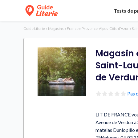
Tests de p
Guide Literie
»
Magasins
»
France
»
Provence-Alpes-Côte d'Azur
»
Sai
Magasin d
Saint-Lau
de Verdu
Pas d
LIT DE FRANCE vous 
Avenue de Verdun à 
matelas Dunlopillo 
Téléphone :
04 93 3