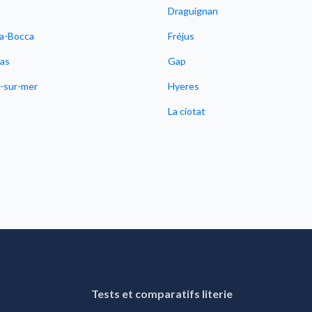
Draguignan
a-Bocca
Fréjus
as
Gap
e-sur-mer
Hyeres
La ciotat
Tests et comparatifs literie