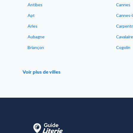
Antibes
Cannes
Apt
Cannes-l
Arles
Carpentr
Aubagne
Cavalair
Briançon
Cogolin
Voir plus de villes