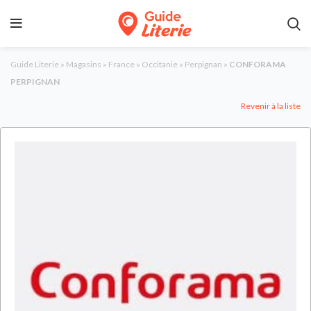
Guide Literie
»
Magasins
»
France
»
Occitanie
»
Perpignan
»
CONFORAMA
PERPIGNAN
Revenir à la liste