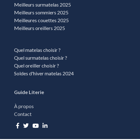
Meilleurs surmatelas 2025
L'Union
Meilleurs sommiers 2025
Landorthe
Meilleures couettes 2025
Meilleurs oreillers 2025
Lattes
Lavelanet
Quel matelas choisir ?
Le Cres
Quel surmatelas choisir ?
Les angles
Quel oreiller choisir ?
Lunel
Soldes d'hiver matelas 2024
Mazamet
Guide Literie
Mende
À propos
Millau
Contact
Montauban
Montpellier