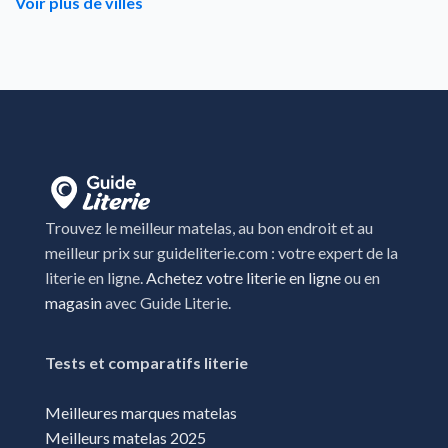
Voir plus de villes
Cahors
Carcassonne
Castelsarrasin
Castres
Claira
Clermont-l'Herault
Trouvez le meilleur matelas, au bon endroit et au
Colomiers
meilleur prix sur guideliterie.com : votre expert de la
literie en ligne.
Achetez votre literie en ligne
ou en
Figeac
magasin
avec Guide Literie.
Frontignan
Grenade
Tests et comparatifs literie
Ibos
Meilleures marques matelas
L'isle jourdain
Meilleurs matelas 2025